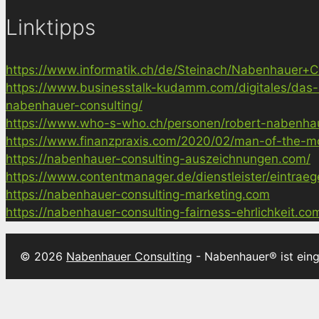
Linktipps
https://www.informatik.ch/de/Steinach/Nabenhauer+Co
https://www.businesstalk-kudamm.com/digitales/das-
nabenhauer-consulting/
https://www.who-s-who.ch/personen/robert-nabenha
https://www.finanzpraxis.com/2020/02/man-of-the-mo
https://nabenhauer-consulting-auszeichnungen.com/
https://www.contentmanager.de/dienstleister/eintrae
https://nabenhauer-consulting-marketing.com
https://nabenhauer-consulting-fairness-ehrlichkeit.co
© 2026
Nabenhauer Consulting
- Nabenhauer® ist ein