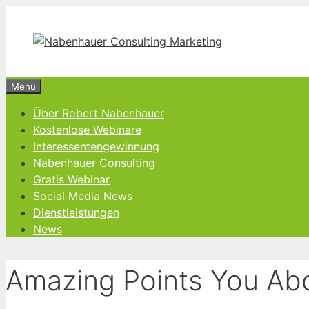
Zum
Inhalt
springen
Menü
Über Robert Nabenhauer
Kostenlose Webinare
Interessentengewinnung
Nabenhauer Consulting
Gratis Webinar
Social Media News
Dienstleistungen
News
Amazing Points You Abo