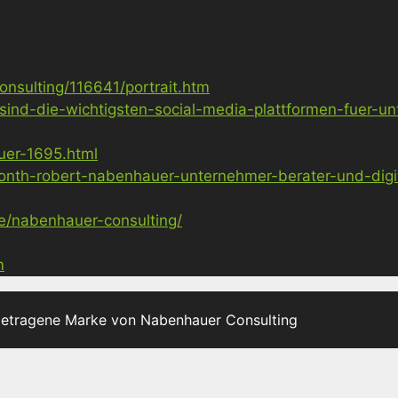
nsulting/116641/portrait.htm
sind-die-wichtigsten-social-media-plattformen-fuer-u
uer-1695.html
nth-robert-nabenhauer-unternehmer-berater-und-digita
ge/nabenhauer-consulting/
m
getragene Marke von Nabenhauer Consulting