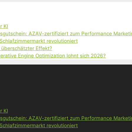
r KI
gsgutschein: AZAV-zertifiziert zum Performance Market
 Schlafzimmermarkt revolutioniert
 überschätzter Effekt?
erative Engine Optimization lohnt sich 2026?
r KI
gsgutschein: AZAV-zertifiziert zum Performance Market
 Schlafzimmermarkt revolutioniert