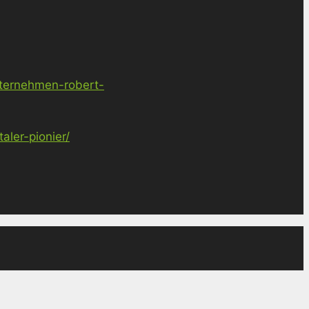
nternehmen-robert-
ler-pionier/