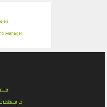
ielen
ing Manager
ielen
ing Manager