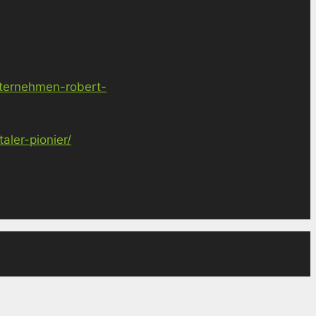
nternehmen-robert-
ler-pionier/