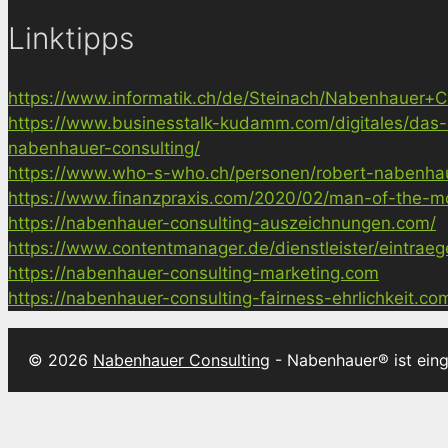
Linktipps
https://www.informatik.ch/de/Steinach/Nabenhauer+Co
https://www.businesstalk-kudamm.com/digitales/das-
nabenhauer-consulting/
https://www.who-s-who.ch/personen/robert-nabenha
https://www.finanzpraxis.com/2020/02/man-of-the-mo
https://nabenhauer-consulting-auszeichnungen.com/
https://www.contentmanager.de/dienstleister/eintrae
https://nabenhauer-consulting-marketing.com
https://nabenhauer-consulting-fairness-ehrlichkeit.co
© 2026
Nabenhauer Consulting
- Nabenhauer® ist ein