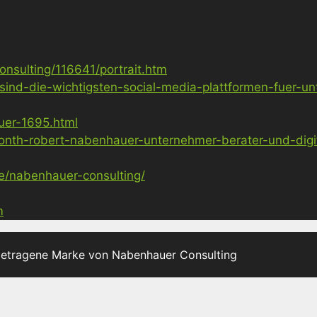
nsulting/116641/portrait.htm
sind-die-wichtigsten-social-media-plattformen-fuer-u
uer-1695.html
nth-robert-nabenhauer-unternehmer-berater-und-digita
ge/nabenhauer-consulting/
m
getragene Marke von Nabenhauer Consulting