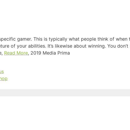
pecific gamer. This is typically what people think of when 
future of your abilities. It’s likewise about winning. You don
e,
Read More
, 2019 Media Prima
us
shop