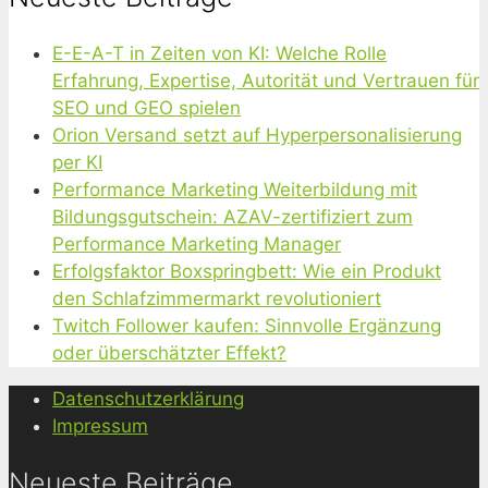
E-E-A-T in Zeiten von KI: Welche Rolle
Erfahrung, Expertise, Autorität und Vertrauen für
SEO und GEO spielen
Orion Versand setzt auf Hyperpersonalisierung
per KI
Performance Marketing Weiterbildung mit
Bildungsgutschein: AZAV-zertifiziert zum
Performance Marketing Manager
Erfolgsfaktor Boxspringbett: Wie ein Produkt
den Schlafzimmermarkt revolutioniert
Twitch Follower kaufen: Sinnvolle Ergänzung
oder überschätzter Effekt?
Datenschutzerklärung
Impressum
Neueste Beiträge