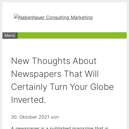
Zum
Inhalt
springen
Menü
New Thoughts About
Newspapers That Will
Certainly Turn Your Globe
Inverted.
30. Oktober 2021
von
A newspaper is a published magazine that is