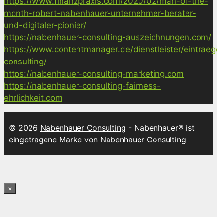
https://www.finanzpraxis.com/2020/02/man-of-the-
month-robert-nabenhauer-unternehmer-berater-
und-digitaler-pionier/
https://nabenhauer-consulting-auszeichnungen.com/
https://www.contentmanager.de/dienstleister/eintrae
consulting/
https://nabenhauer-consulting-marketing.com
https://nabenhauer-consulting-fairness-
ehrlichkeit.com
© 2026
Nabenhauer Consulting
- Nabenhauer® ist
eingetragene Marke von Nabenhauer Consulting
×