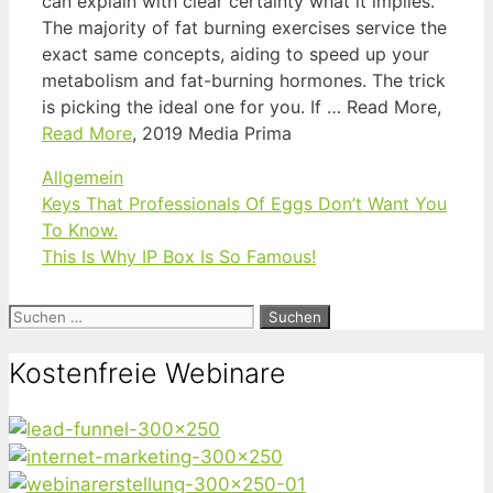
can explain with clear certainty what it implies.
The majority of fat burning exercises service the
exact same concepts, aiding to speed up your
metabolism and fat-burning hormones. The trick
is picking the ideal one for you. If … Read More,
Read More
, 2019 Media Prima
Kategorien
Allgemein
Keys That Professionals Of Eggs Don’t Want You
To Know.
This Is Why IP Box Is So Famous!
Suchen
nach:
Kostenfreie Webinare