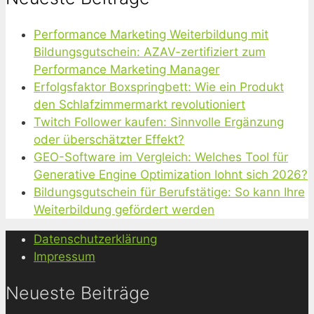
Performance Marketing Weiterbildung mit
Bildungsgutschein: AZAV-zertifiziert zum
Performance Marketing Manager
Erfolgsfaktor Boxspringbett: Wie ein Produkt
den Schlafzimmermarkt revolutioniert
Twitch Follower kaufen: Sinnvolle Ergänzung
oder überschätzter Effekt?
GEO-Software im Vergleich: Welches Tool für
Generative Engine Optimization lohnt sich 2026?
Bildungsgutschein für Berufstätige: So kann Ihre
Weiterbildung gefördert werden
Datenschutzerklärung
Impressum
Neueste Beiträge