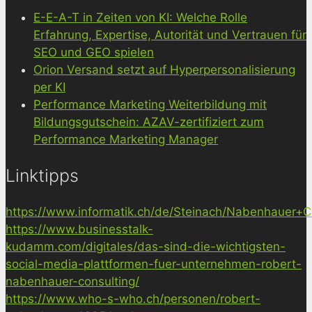
E-E-A-T in Zeiten von KI: Welche Rolle
Erfahrung, Expertise, Autorität und Vertrauen für
SEO und GEO spielen
Orion Versand setzt auf Hyperpersonalisierung
per KI
Performance Marketing Weiterbildung mit
Bildungsgutschein: AZAV-zertifiziert zum
Performance Marketing Manager
Linktipps
https://www.informatik.ch/de/Steinach/Nabenhauer+Co
https://www.businesstalk-
kudamm.com/digitales/das-sind-die-wichtigsten-
social-media-plattformen-fuer-unternehmen-robert-
nabenhauer-consulting/
https://www.who-s-who.ch/personen/robert-