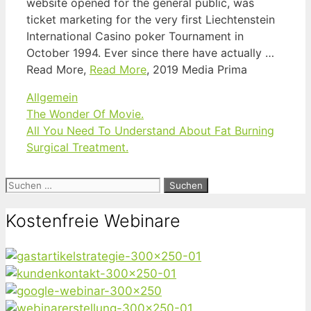
website opened for the general public, was
ticket marketing for the very first Liechtenstein
International Casino poker Tournament in
October 1994. Ever since there have actually …
Read More,
Read More
, 2019 Media Prima
Kategorien
Allgemein
The Wonder Of Movie.
All You Need To Understand About Fat Burning
Surgical Treatment.
Suchen
nach:
Kostenfreie Webinare