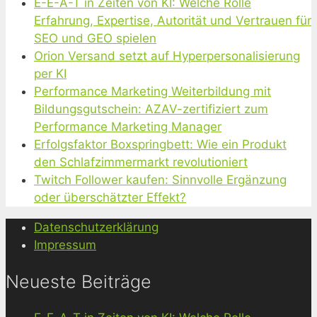
E-E-A-T in Zeiten von KI: Welche Rolle
Erfahrung, Expertise, Autorität und Vertrauen für
SEO und GEO spielen
Orion Versand setzt auf Hyperpersonalisierung
per KI
Performance Marketing Weiterbildung mit
Bildungsgutschein: AZAV-zertifiziert zum
Performance Marketing Manager
Erfolgsfaktor Boxspringbett: Wie ein Produkt
den Schlafzimmermarkt revolutioniert
Twitch Follower kaufen: Sinnvolle Ergänzung
oder überschätzter Effekt?
Datenschutzerklärung
Impressum
Neueste Beiträge