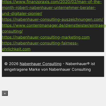
https://www.finanzpraxis.com/2020/02/man-of-the-
month-robert-nabenhauer-unternehmer-berater-
und-digitaler-pionier/
https://nabenhauer-consulting-auszeichnungen.com/
https://www.contentmanager.de/dienstleister/eintrae
consulting/
https://nabenhauer-consulting-marketing.com
https://nabenhauer-consulting-fairness-
ehrlichkeit.com
© 2026
Nabenhauer Consulting
- Nabenhauer® ist
eingetragene Marke von Nabenhauer Consulting
×