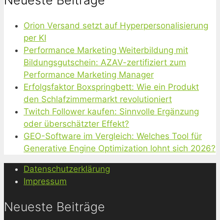
Neueste Beiträge
Orion Versand setzt auf Hyperpersonalisierung
per KI
Performance Marketing Weiterbildung mit
Bildungsgutschein: AZAV-zertifiziert zum
Performance Marketing Manager
Erfolgsfaktor Boxspringbett: Wie ein Produkt
den Schlafzimmermarkt revolutioniert
Twitch Follower kaufen: Sinnvolle Ergänzung
oder überschätzter Effekt?
GEO-Software im Vergleich: Welches Tool für
Generative Engine Optimization lohnt sich 2026?
Datenschutzerklärung
Impressum
Neueste Beiträge