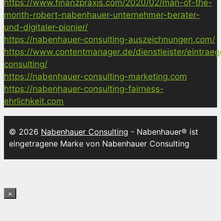
https://www.finanzpraxis.com/2020/02/man-of-the-
month-robert-nabenhauer-unternehmer-berater-
und-digitaler-pionier/
https://nabenhauer-consulting-auszeichnungen.com/
https://www.contentmanager.de/dienstleister/eintrae
consulting/
https://nabenhauer-consulting-marketing.com
https://nabenhauer-consulting-fairness-
ehrlichkeit.com
© 2026
Nabenhauer Consulting
- Nabenhauer® ist
eingetragene Marke von Nabenhauer Consulting
×